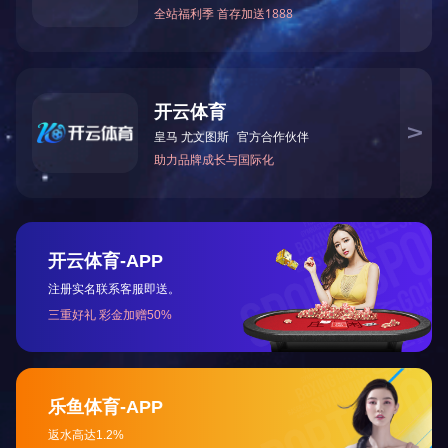
首页
上一页
下一页
尾页
投诉建议
在线留言
联系我们
OA系统
人才招聘
企业邮箱
在线服务
互动交流
企业邮箱
在线留言
项目管理
下载中心
协同办公
集采履约平台